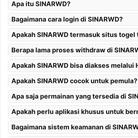
Apa itu SINARWD?
Bagaimana cara login di SINARWD?
Apakah SINARWD termasuk situs togel 
Berapa lama proses withdraw di SINA
Apakah SINARWD bisa diakses melalui 
Apakah SINARWD cocok untuk pemula?
Apa saja permainan yang tersedia di 
Apakah perlu aplikasi khusus untuk be
Bagaimana sistem keamanan di SINAR