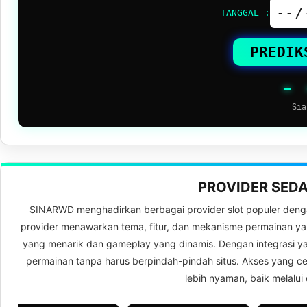
TANGGAL :
PREDIK
-
Sia
PROVIDER SED
SINARWD menghadirkan berbagai provider slot populer dengan 
provider menawarkan tema, fitur, dan mekanisme permainan yang
yang menarik dan gameplay yang dinamis. Dengan integrasi yan
permainan tanpa harus berpindah-pindah situs. Akses yang c
lebih nyaman, baik melalu