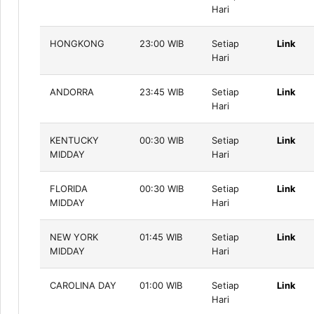
Hari
HONGKONG
23:00 WIB
Setiap
Link
Hari
ANDORRA
23:45 WIB
Setiap
Link
Hari
KENTUCKY
00:30 WIB
Setiap
Link
MIDDAY
Hari
FLORIDA
00:30 WIB
Setiap
Link
MIDDAY
Hari
NEW YORK
01:45 WIB
Setiap
Link
MIDDAY
Hari
CAROLINA DAY
01:00 WIB
Setiap
Link
Hari