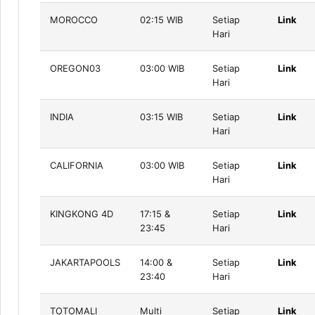
MOROCCO
02:15 WIB
Setiap
Link
Hari
OREGON03
03:00 WIB
Setiap
Link
Hari
INDIA
03:15 WIB
Setiap
Link
Hari
CALIFORNIA
03:00 WIB
Setiap
Link
Hari
KINGKONG 4D
17:15 &
Setiap
Link
23:45
Hari
JAKARTAPOOLS
14:00 &
Setiap
Link
23:40
Hari
TOTOMALI
Multi
Setiap
Link