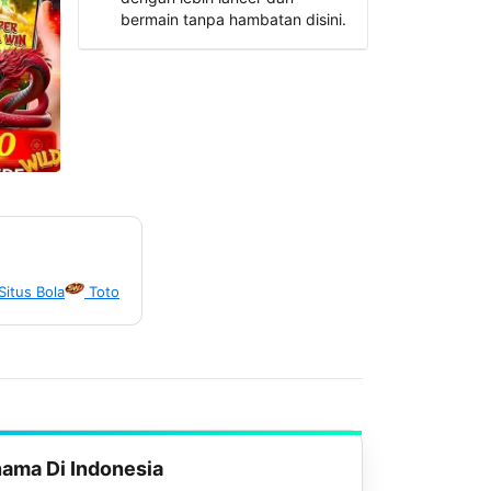
bermain tanpa hambatan disini.
Situs Bola
Toto
ama Di Indonesia