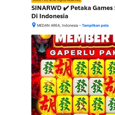
SINARWD ✔️ Petaka Games S
Di Indonesia
–
MEDAN AREA, Indonesia
Tampilkan peta
Setelah 
memesan, 
semua 
rincian 
akomodasi 
termasuk 
nomor 
telepon 
dan 
alamat 
akan 
disertakan 
dalam 
konfirmasi 
pemesanan 
dan 
akun 