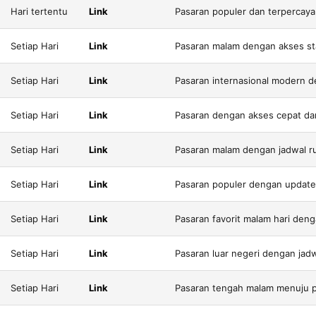
Hari tertentu
Link
Pasaran populer dan terpercaya
Setiap Hari
Link
Pasaran malam dengan akses sta
Setiap Hari
Link
Pasaran internasional modern d
Setiap Hari
Link
Pasaran dengan akses cepat dan
Setiap Hari
Link
Pasaran malam dengan jadwal ru
Setiap Hari
Link
Pasaran populer dengan update 
Setiap Hari
Link
Pasaran favorit malam hari deng
Setiap Hari
Link
Pasaran luar negeri dengan jadwa
Setiap Hari
Link
Pasaran tengah malam menuju pa