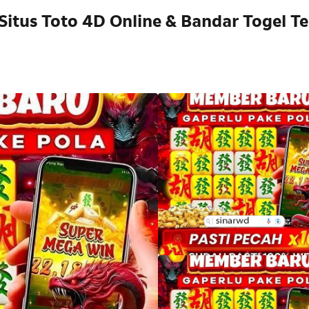
itus Toto 4D Online & Bandar Togel T