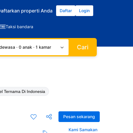
aftarkan properti Anda
Daftar
Login
Taksi bandara
Cari
dewasa · 0 anak · 1 kamar
l Ternama Di Indonesia
Pesan sekarang
Kami Samakan