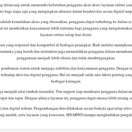
ng dirancang untuk memenuhi kebutuhan pengguna akan akses layanan online yan
is bagi siapa saja yang mengingkan efisiensi dalam beraktivitas secara digital ta
adalah kemudahan akses yang ditawarkan, pengguna dapat terhubung ke dalam sy
 Hal ini memberikan kenyamanan lebih terutama bagi pengguna yang mengutamaka
layanan online setiap hari disini.
m yang responsif dan kompatibel di berbagai perangkat. Baik melalui smartphone, 
tarmuka yang bersih dan terstruktur juga memudahkan pengguna dalam memahami s
penggunaan menjadi lebih efisien dan tidak membingungkan.
pembaruan sistem untuk menjaga stabilitas dan kenyamanan pengguna. Dengan te
erhadap aktivitas digital pengguna. Hal ini menjadi salah satu faktor penting
berbagai kalangan.
ga menjadi nilai tambah tersendiri. Tim support siap membantu pengguna dalam 
epat dan tepat. Dengan adanya layanan ini, pengguna dapat merasa lebih tenang s
tren digital terbaru. Pengembangan fitur dilakukan secara berkala agar tetap r
 yang mudah, serta layanan yang konsisten, SINARWD mampu menghadirkan pengala