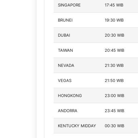
SINGAPORE
17:45 WIB
BRUNEI
19:30 WIB
DUBAI
20:30 WIB
TAIWAN
20:45 WIB
NEVADA
21:30 WIB
VEGAS
21:50 WIB
HONGKONG
23:00 WIB
ANDORRA
23:45 WIB
KENTUCKY MIDDAY
00:30 WIB