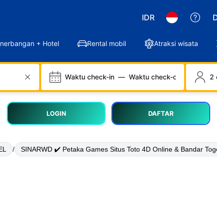
IDR
D
nerbangan + Hotel
Rental mobil
Atraksi wisata
Waktu check-in
—
Waktu check-out
2 
LOGIN
DAFTAR
EL
/
SINARWD ✔️ Petaka Games Situs Toto 4D Online & Bandar Toge