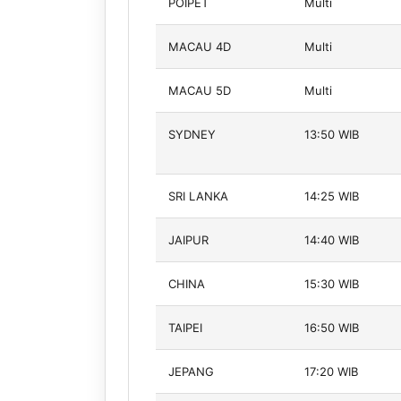
POIPET
Multi
MACAU 4D
Multi
MACAU 5D
Multi
SYDNEY
13:50 WIB
SRI LANKA
14:25 WIB
JAIPUR
14:40 WIB
CHINA
15:30 WIB
TAIPEI
16:50 WIB
JEPANG
17:20 WIB