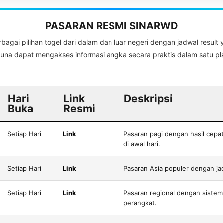
PASARAN RESMI SINARWD
ai pilihan togel dari dalam dan luar negeri dengan jadwal result 
na dapat mengakses informasi angka secara praktis dalam satu pl
Hari
Link
Deskripsi
Buka
Resmi
Setiap Hari
Link
Pasaran pagi dengan hasil cepat
di awal hari.
Setiap Hari
Link
Pasaran Asia populer dengan jad
Setiap Hari
Link
Pasaran regional dengan sistem 
perangkat.