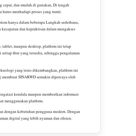
g cepat, dan mudah di gunakan, Di tengah
npa harus menhadapi proses yang rumit.
stem hanya dalam beberapa Langkah sederhana,
n kecepatan dan kepraktisan dalam mengakses
tablet, maupun desktop, platform ini tetap
etiap fitur yang tersedia, sehingga pengalaman
knologi yang terus dikembangkan, platform ini
 yang membuat SINARWD semakin dipercaya oleh
mengatasi kendala maupun memberikan informasi
aat menggunakan platform.
elevan dengan kebutuhan pengguna modern. Dengan
man digital yang lebih nyaman dan efisien.