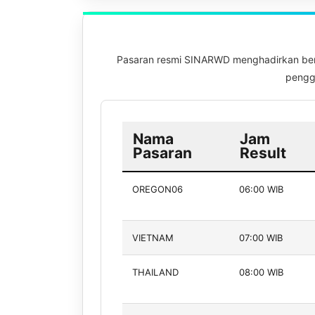
Pasaran resmi SINARWD menghadirkan berbag
penggu
Nama
Jam
Pasaran
Result
OREGON06
06:00 WIB
VIETNAM
07:00 WIB
THAILAND
08:00 WIB