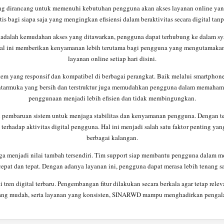
ng dirancang untuk memenuhi kebutuhan pengguna akan akses layanan online yan
is bagi siapa saja yang mengingkan efisiensi dalam beraktivitas secara digital ta
adalah kemudahan akses yang ditawarkan, pengguna dapat terhubung ke dalam sy
 Hal ini memberikan kenyamanan lebih terutama bagi pengguna yang mengutamaka
layanan online setiap hari disini.
m yang responsif dan kompatibel di berbagai perangkat. Baik melalui smartphone, 
tarmuka yang bersih dan terstruktur juga memudahkan pengguna dalam memahami s
penggunaan menjadi lebih efisien dan tidak membingungkan.
pembaruan sistem untuk menjaga stabilitas dan kenyamanan pengguna. Dengan te
erhadap aktivitas digital pengguna. Hal ini menjadi salah satu faktor penting
berbagai kalangan.
ga menjadi nilai tambah tersendiri. Tim support siap membantu pengguna dalam 
epat dan tepat. Dengan adanya layanan ini, pengguna dapat merasa lebih tenang s
tren digital terbaru. Pengembangan fitur dilakukan secara berkala agar tetap r
 yang mudah, serta layanan yang konsisten, SINARWD mampu menghadirkan pengala