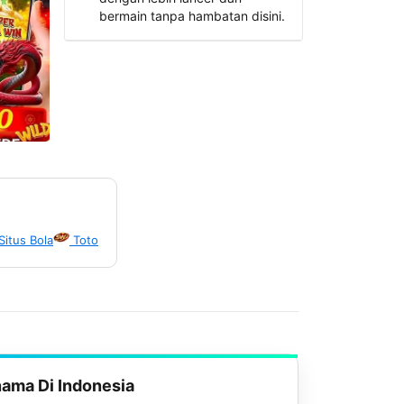
bermain tanpa hambatan disini.
Situs Bola
Toto
ama Di Indonesia