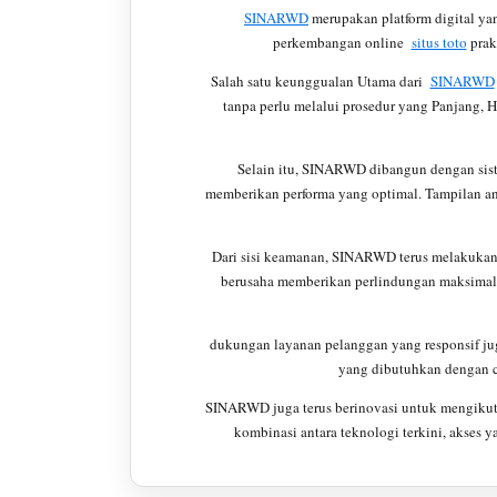
SINARWD
merupakan platform digital ya
perkembangan online
situs toto
prakt
Salah satu keunggualan Utama dari
SINARWD
tanpa perlu melalui prosedur yang Panjang,
Selain itu, SINARWD dibangun dengan siste
memberikan performa yang optimal. Tampilan an
Dari sisi keamanan, SINARWD terus melakukan 
berusaha memberikan perlindungan maksimal t
dukungan layanan pelanggan yang responsif ju
yang dibutuhkan dengan c
SINARWD juga terus berinovasi untuk mengikuti 
kombinasi antara teknologi terkini, akses