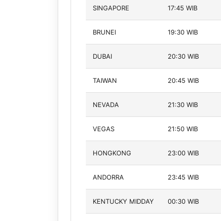
SINGAPORE
17:45 WIB
BRUNEI
19:30 WIB
DUBAI
20:30 WIB
TAIWAN
20:45 WIB
NEVADA
21:30 WIB
VEGAS
21:50 WIB
HONGKONG
23:00 WIB
ANDORRA
23:45 WIB
KENTUCKY MIDDAY
00:30 WIB