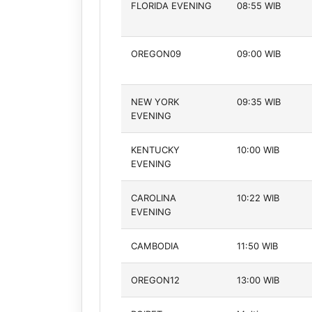
FLORIDA EVENING
08:55 WIB
OREGON09
09:00 WIB
NEW YORK
09:35 WIB
EVENING
KENTUCKY
10:00 WIB
EVENING
CAROLINA
10:22 WIB
EVENING
CAMBODIA
11:50 WIB
OREGON12
13:00 WIB