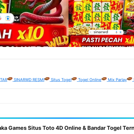
TAR
SINARWD RESMI
Situs Togel
Togel Online
Mix Parlay
ka Games Situs Toto 4D Online & Bandar Togel Tern