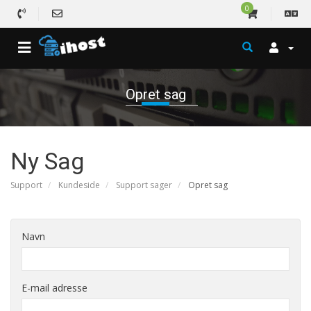
0
Opret sag
Ny Sag
Support
Kundeside
Support sager
Opret sag
Navn
E-mail adresse